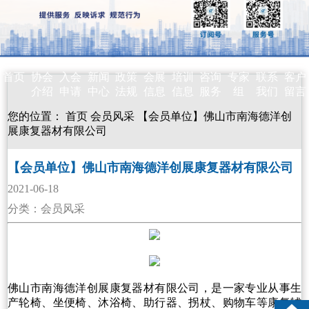
首页
协会
入会
新闻
政策
会展
培训
咨询
专家
联系
客户
介绍
申请
中心
法规
信息
信息
服务
组
我们
留言
您的位置：
首页
会员风采
【会员单位】佛山市南海德洋创
展康复器材有限公司
【会员单位】佛山市南海德洋创展康复器材有限公司
2021-06-18
分类：会员风采
佛山市南海德洋创展康复器材有限公司，是一家专业从事生
产轮椅、坐便椅、沐浴椅、助行器、拐杖、购物车等康复辅