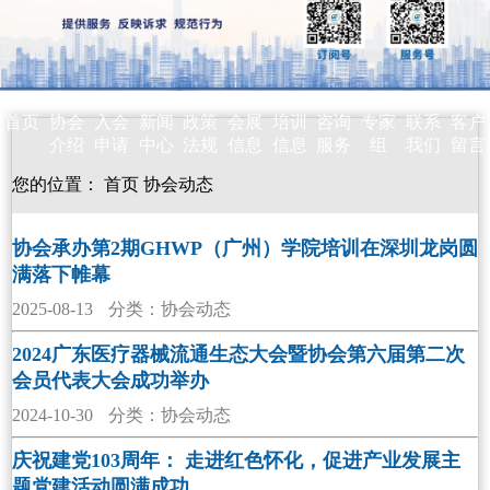
首页
协会
入会
新闻
政策
会展
培训
咨询
专家
联系
客户
介绍
申请
中心
法规
信息
信息
服务
组
我们
留言
您的位置：
首页
协会动态
协会承办第2期GHWP（广州）学院培训在深圳龙岗圆
满落下帷幕
2025-08-13
分类：协会动态
2024广东医疗器械流通生态大会暨协会第六届第二次
会员代表大会成功举办
2024-10-30
分类：协会动态
庆祝建党103周年： 走进红色怀化，促进产业发展主
题党建活动圆满成功