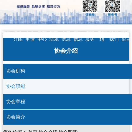
首页
协会
入会
新闻
政策
会展
培训
咨询
专家
联系
客户
介绍
申请
中心
法规
信息
信息
服务
组
我们
留言
协会介绍
协会机构
协会职能
协会章程
协会简介